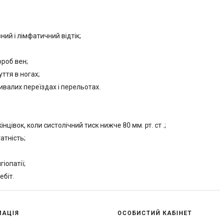
ий і лімфатичний відтік;
ороб вен;
ття в ногах;
валих переїздах і перельотах.
нцівок, коли систолічний тиск нижче 80 мм. рт. ст .;
тність;
іопатії;
ебіт.
МАЦІЯ
ОСОБИСТИЙ КАБІНЕТ