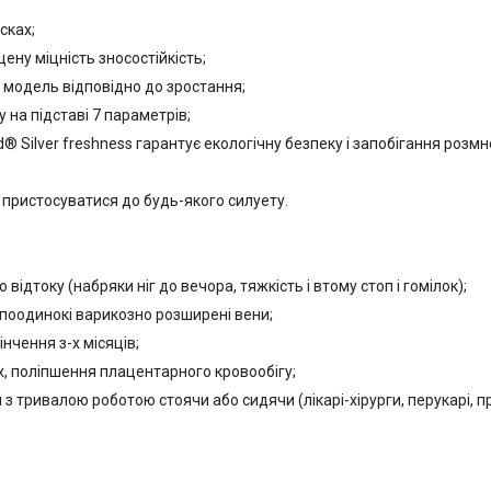
сках;
ену міцність зносостійкість;
 модель відповідно до зростання;
 на підставі 7 параметрів;
® Silver freshness гарантує екологічну безпеку і запобігання розмн
 пристосуватися до будь-якого силуету.
ідтоку (набряки ніг до вечора, тяжкість і втому стоп і гомілок);
г, поодинокі варикозно розширені вени;
інчення з-х місяців;
х, поліпшення плацентарного кровообігу;
з тривалою роботою стоячи або сидячи (лікарі-хірурги, перукарі, прод