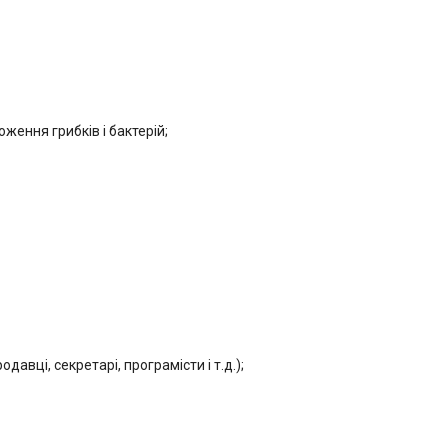
оження грибків і бактерій;
авці, секретарі, програмісти і т.д.);