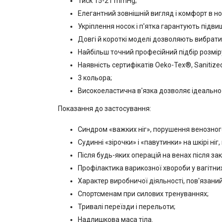
Тиск 15-21 mmHg;
Елегантний зовнішній вигляд і комфорт в но
Укріплення носок і п'ятка гарантують підвищ
Довгі й короткі моделі дозволяють вибрати
Найбільш точний професійний підбір розміру
Наявність сертифікатів Oeko-Tex®, Sanitized
3 кольора;
Високоеластична в'язка дозволяє ідеально
Показання до застосування:
Синдром «важких ніг», порушення венозного в
Судинні «зірочки» і «павутинки» на шкірі ні
Після будь-яких операцій на венах після зак
Профілактика варикозної хвороби у вагітни
Характер виробничої діяльності, пов'язаний 
Спортсменам при силових тренуваннях;
Тривалі переїзди і перельоти;
Надлишкова маса тіла.