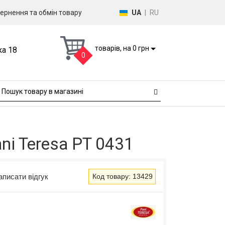
ернення та обмін товару
UA
|
RU
товарів, на 0 грн
ка 18
0
ni Teresa PT 0431
аписати відгук
Код товару: 13429