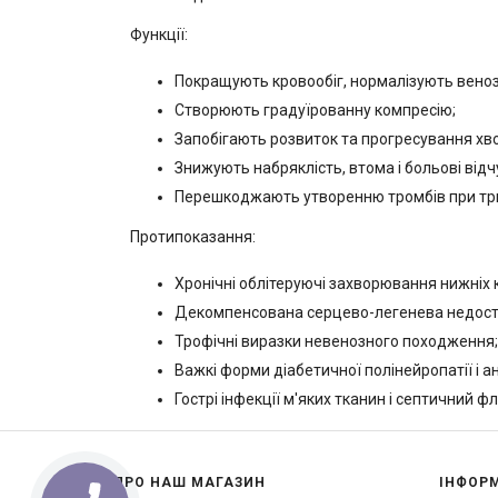
Функції:
Покращують кровообіг, нормалізують венозн
Створюють градуїрованну компресію;
Запобігають розвиток та прогресування хв
Знижують набряклість, втома і больові відчу
Перешкоджають утворенню тромбів при три
Протипоказання:
Хронічні облітеруючі захворювання нижніх кі
Декомпенсована серцево-легенева недоста
Трофічні виразки невенозного походження;
Важкі форми діабетичної полінейропатії і анг
Гострі інфекції м'яких тканин і септичний фл
ПРО НАШ МАГАЗИН
ІНФОР