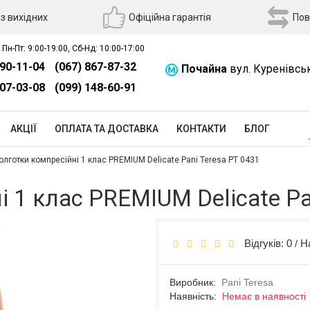
з вихідних
Офіційна гарантія
Пов
 Пн-Пт: 9:00-19:00, Сб-Нд: 10:00-17:00
390-11-04
(067) 867-87-32
Почайна
вул. Куренівсь
507-03-08
(099) 148-60-91
АКЦІЇ
ОПЛАТА ТА ДОСТАВКА
КОНТАКТИ
БЛОГ
олготки компресійні 1 клас PREMIUM Delicate Pani Teresa PT 0431
 1 клас PREMIUM Delicate Pa
Відгуків: 0
Н
/
Виробник:
Pani Teresa
Наявність:
Немає в наявності