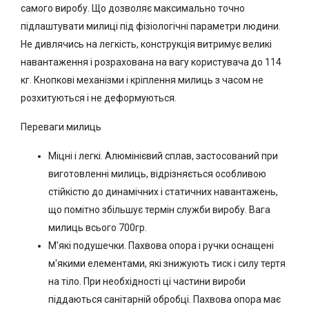
самого виробу. Що дозволяє максимально точно
підлаштувати милиці під фізіологічні параметри людини.
Не дивлячись на легкість, конструкція витримує великі
навантаження і розрахована на вагу користувача до 114
кг. Кнопкові механізми і кріплення милиць з часом не
розхитуються і не деформуються.
Переваги милиць
Міцні і легкі. Алюмінієвий сплав, застосований при
виготовленні милиць, відрізняється особливою
стійкістю до динамічних і статичних навантажень,
що помітно збільшує термін служби виробу. Вага
милиць всього 700гр.
М'які подушечки. Пахвова опора і ручки оснащені
м'якими елементами, які знижують тиск і силу тертя
на тіло. При необхідності ці частини вироби
піддаються санітарній обробці. Пахвова опора має