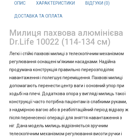
ОПИС
ХАРАКТЕРИСТИКИ
ВІДГУКИ (0)
ДОСТАВКА ТА ОПЛАТА
Милиця пахвова алюмінієва
Dr.Life 10022 (114-134 см)
Легкі і стійкі пахвові милиці з телескопічним механізмом
регулювання оснащені м'якими насадками. Надійна
продумана конструкція правильно перерозподіляє
навантаження і полегшує переміщення. Пахвові милиці
допомагають перенести центр ваги і основний упор при
ходьбі на плечі. Додаткова опора у вигляді милиць такої
конструкції часто потрібна пацієнтам із слабкими руками,
з надмірною вагою або в реабілітаційний період відразу ж
після перенесеної операції для зняття навантаження з
ніг. Дана модель милиць відрізняється зручним
телескопічним механізмом регулювання висоти ручки і