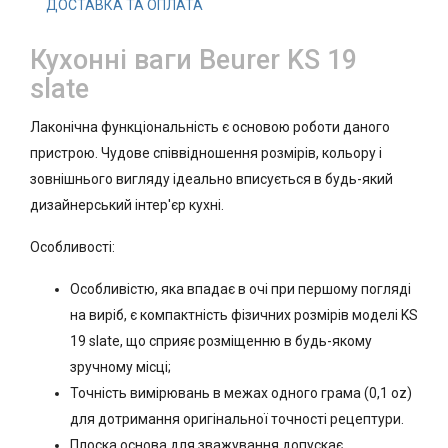
ДОСТАВКА ТА ОПЛАТА
Кухонні ваги Beurer KS 19
slate
Лаконічна функціональність є основою роботи даного
пристрою. Чудове співвідношення розмірів, кольору і
зовнішнього вигляду ідеально вписується в будь-який
дизайнерський інтер'єр кухні.
Особливості:
Особливістю, яка впадає в очі при першому погляді
на виріб, є компактність фізичних розмірів моделі KS
19 slate, що сприяє розміщенню в будь-якому
зручному місці;
Точність вимірювань в межах одного грама (0,1 oz)
для дотримання оригінальної точності рецептури.
Плоска основа для зважування допускає