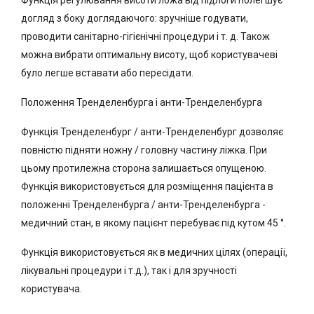
Функція регулювання висоти ложа від підлоги полегшує
догляд з боку доглядаючого: зручніше годувати,
проводити санітарно-гігієнічні процедури і т. д. Також
можна вибрати оптимальну висоту, щоб користувачеві
було легше вставати або пересідати.
Положення Тренделенбурга і анти-Тренделенбурга
Функція Тренделенбург / анти-Тренделенбург дозволяє
повністю підняти ножну / головну частину ліжка. При
цьому протилежна сторона залишається опущеною.
Функція використовується для розміщення пацієнта в
положенні Тренделенбурга / анти-Тренделенбурга -
медичний стан, в якому пацієнт перебуває під кутом 45 °.
Функція використовується як в медичних цілях (операції,
лікувальні процедури і т.д.), так і для зручності
користувача.