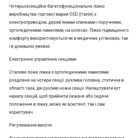
Чотирьохсекційне багатофункціональне ліжко
виробництва торгової марки OSD (Італія) з
електроприводом, дерев'яними спинками і поручнями,
ортопедичними ламелями, на колесах. Ліжко підвищеного
комфорту використовується як в медичних установах, так
і в домашніх умовах.
Електронне управління секціями
Сталеве ложе ліжка з ортопедичними ламелями
розділене на чотири секції: рухлива головна, статична в
області таза, дві рухливі ножні секції. Налаштувати кут
нахилу секцій, щоб прийняти лежаче або сидяче
положення в ліжку, може як асистент, так і сам
користувач.
Регулювання висоти