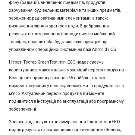
фону (радіації), виявлення предметів, продуктів
харчування, будівельних матеріалів та інших предметів,
заражених радіоактивними елементами, а також
визначення рівня жорсткості води. Відображення
результатів вимірювання проводиться на мобільний
телефон, планшет або будь-яке інше пристрій під
управлінням операційної системи на базі Android і IOS.
Нітрат-Тестер GreenTest mini ECO надає своєму
користувачеві максимально можливий перелік продуктів.
База даних приладу включає 65 найбільш часто
використовуваних у повсякденному житті продуктів, в т.ч.
м'ясо. Актуальний перелік продуктів Ви можете
подивитися в інструкції по експлуатації або програмному
забезпеченні.
Залежно від результатів вимірювання Грінтест міні ЕКО
видає результат з відповідною підсвічуванням (Зелена,