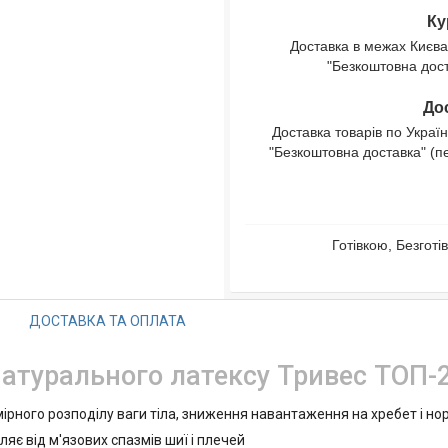
Ку
Доставка в межах Києва
"Безкоштовна доста
Дос
Доставка товарів по Україн
"Безкоштовна доставка" (п
Готівкою, Безгот
ДОСТАВКА ТА ОПЛАТА
атурального латексу Тривес ТОП-
мірного розподілу ваги тіла, зниження навантаження на хребет і но
яє від м'язових спазмів шиї і плечей