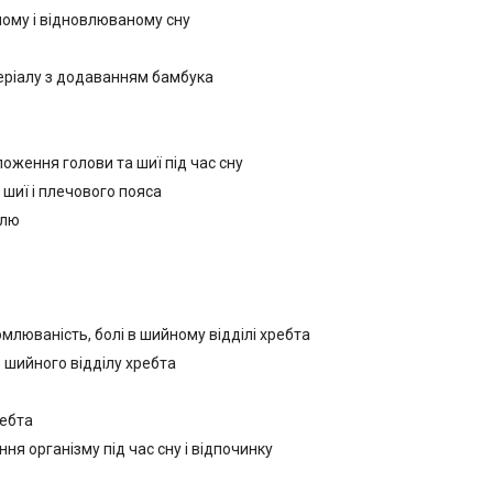
ому і відновлюваному сну
еріалу з додаванням бамбука
оження голови та шиї під час сну
 шиї і плечового пояса
олю
млюваність, болі в шийному відділі хребта
 шийного відділу хребта
ребта
я організму під час сну і відпочинку