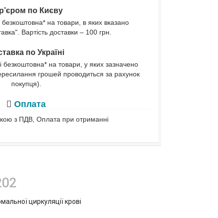
р’єром по Києву
 безкоштовна* на товари, в яких вказано
вка". Вартість доставки – 100 грн.
тавка по Україні
і безкоштовна* на товари, у яких зазначено
ересилання грошей проводиться за рахунок
покупця).
Оплата
івкою з ПДВ, Оплата при отриманні
202
рмальної циркуляції крові