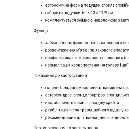
ергономічна форма подушки сприяє спокійн
габарити подушки: 60 × 40 × 11/9 см
комплектується знімною наволочкою з мат
Функції:
забезпечення фізіологічно правильного пол
розвантаження м'язів і зв'язкового апарату
профілактика стомлюваності і головного б
нормалізація кровопостачання голови і шиї
Показання до застосування:
головні болі, запаморочення, підвищена сто
остеохондроз, спондилоартроз, спондильоз
нестабільність шийного відділу хребта
реабілітація після травм шийного відділу х
рекомендована для повноцінного відновленн
Протипоказання до застосування: