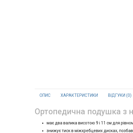
ОПИС
ХАРАКТЕРИСТИКИ
ВІДГУКИ (0)
Ортопедична подушка з н
має два валика висотою 9 і 11 см для рівно
знижує тиск в міжхребцевих дисках, позбавл