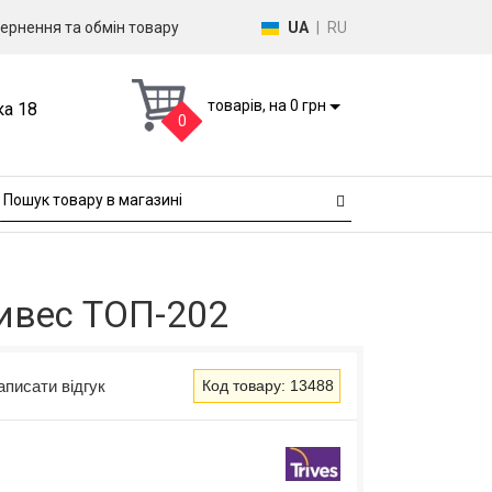
ернення та обмін товару
UA
|
RU
товарів, на 0 грн
ка 18
0
ривес ТОП-202
аписати відгук
Код товару: 13488