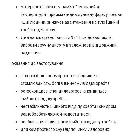
матеріал з "ефектом пам'яті" чутливий до
температури і приймає індивідуальну форму голови
і шиї людини, знижує навантаження на тіло і шийні
хребці під час сну.
Два валика різної висоти 9 і 11 см дозволяють
вибрати зручну висоту в залежності від довжини
надпліччя.
Показання до застосування:
головні болі, запаморочення, підвищена
стомлюваність, болі в шийному відділі хребта;
остеохондроз, спондилоартроз, спондильоз
шийного відділу хребта;
нестабільність шийного відділу хребта і синдром
вертебробазилярной недостатності;
реабілітація після травм шийного відділу хребта;
для комфортного сну і відпочинку у здорових