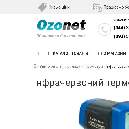
Низькі ціни
Працюємо бе
Дзвоніть:
(044) 
(093) 
КАТАЛОГ ТОВАРІВ
ПРО МАГАЗИН
Вимірювальні прилади
Пірометри
Інфрачервоний
Інфрачервоний термо