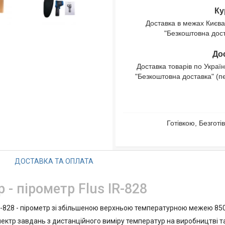
Ку
Доставка в межах Києва
"Безкоштовна доста
Дос
Доставка товарів по Україн
"Безкоштовна доставка" (п
Готівкою, Безгот
ДОСТАВКА ТА ОПЛАТА
- пірометр Flus IR-828
828 - пірометр зі збільшеною верхньою температурною межею 850 °
ктр завдань з дистанційного виміру температур на виробництві та 