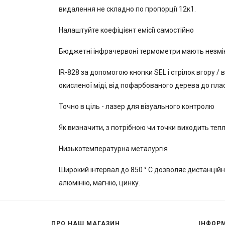
видалення не складно по пропорції 12к1.
Налаштуйте коефіцієнт емісії самостійно
Бюджетні інфрачервоні термометри мають незмінни
IR-828 за допомогою кнопки SEL і стрілок вгору / 
окисленої міді, від пофарбованого дерева до пла
Точно в ціль - лазер для візуального контролю
Як визначити, з потрібною чи точки виходить тепло
Низькотемпературна металургія
Широкий інтервал до 850 ° С дозволяє дистанцій
алюмінію, магнію, цинку.
ПРО НАШ МАГАЗИН
ІНФОР