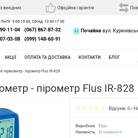
з вихідних
Офіційна гарантія
Пов
 Пн-Пт: 9:00-19:00, Сб-Нд: 10:00-17:00
390-11-04
(067) 867-87-32
Почайна
вул. Куренівсь
507-03-08
(099) 148-60-91
АКЦІЇ
ОПЛАТА ТА ДОСТАВКА
КОНТАКТИ
БЛОГ
 термометр - пірометр Flus IR-828
метр - пірометр Flus IR-828
Відгуків: 0
Н
/
Виробник:
Flus
Наявність:
В наявності