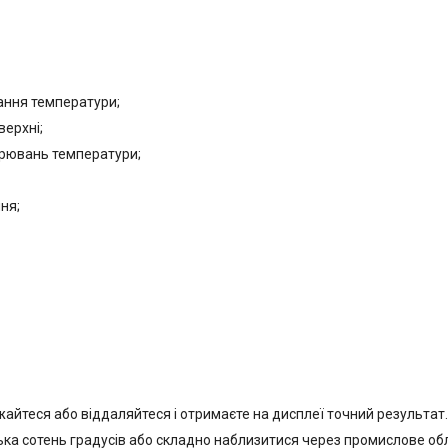
ання температури;
верхні;
ірювань температури;
ня;
ижайтеся або віддаляйтеся і отримаєте на дисплеї точний результат.
лька сотень градусів або складно наблизитися через промислове о