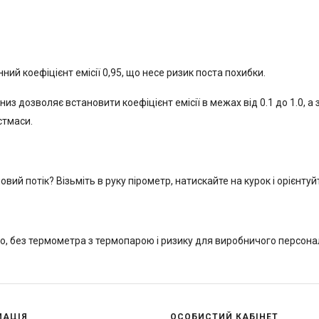
й коефіцієнт емісії 0,95, що несе ризик поста похибки.
вниз дозволяє встановити коефіцієнт емісії в межах від 0.1 до 1.0, а
стмаси.
вий потік? Візьміть в руку пірометр, натискайте на курок і орієнтуй
но, без термометра з термопарою і ризику для виробничого персо
МАЦІЯ
ОСОБИСТИЙ КАБІНЕТ