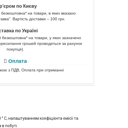
р’єром по Києву
 безкоштовна* на товари, в яких вказано
вка". Вартість доставки – 100 грн.
тавка по Україні
і безкоштовна* на товари, у яких зазначено
ересилання грошей проводиться за рахунок
покупця).
Оплата
івкою з ПДВ, Оплата при отриманні
 С, налаштуванням коефіцієнта емісії та
в побуті.