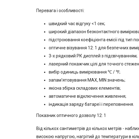
Перевага і особливості:
швидкий час відгуку <1 сек;
широкий діапазон безконтактного вимірюв
підстроювання коефіцієнта емісії під тип по
оптичне візування 12: 1 для безпечних вим
3-х рядковий РК дисплей з підсвічуванням;
лазерний покажчик цілі для точного стежен
вибір одиниць вимірювання ℃ / ℉;
запам'ятовування MAX, MIN значень;
якісна збірка складових елементів;
автоматичне відключення живлення;
індикація заряду батареї і переповнення.
Показник оптичного дозволу 12: 1
Від кількох сантиметрів до кількох метрів - набл
високою напругою, нагрітий до температури в кі