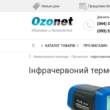
Низькі ціни
Працюємо бе
Дзвоніть:
(044) 
(093) 
КАТАЛОГ ТОВАРІВ
ПРО МАГАЗИН
Вимірювальні прилади
Пірометри
Інфрачервоний
Інфрачервоний термо