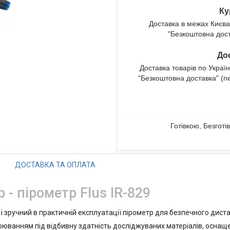
Ку
Доставка в межах Києва
"Безкоштовна доста
Дос
Доставка товарів по Україн
"Безкоштовна доставка" (п
Готівкою, Безгот
ДОСТАВКА ТА ОПЛАТА
- пірометр Flus IR-829
 і зручний в практичній експлуатації пірометр для безпечного дис
троюванням під відбивну здатність досліджуваних матеріалів, осн