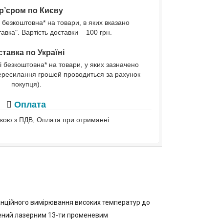
р’єром по Києву
 безкоштовна* на товари, в яких вказано
вка". Вартість доставки – 100 грн.
тавка по Україні
і безкоштовна* на товари, у яких зазначено
ересилання грошей проводиться за рахунок
покупця).
Оплата
івкою з ПДВ, Оплата при отриманні
танційного вимірювання високих температур до
ащений лазерним 13-ти променевим