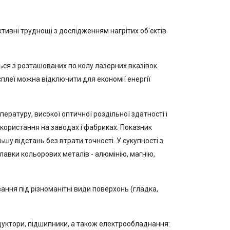
ивні труднощі з дослідженням нагрітих об'єктів
ься з розташованих по колу лазерних вказівок.
плеї можна відключити для економії енергії
ратуру, високої оптичної роздільної здатності і
икористання на заводах і фабриках. Показник
шу відстань без втрати точності. У сукупності з
авки кольорових металів - алюмінію, магнію,
ання під різноманітні види поверхонь (гладка,
уктори, підшипники, а також електрообладнання: