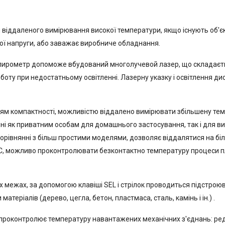
віддаленого вимірювання високої температури, якщо існують об'єкт
ої напруги, або заважає виробниче обладнання.
ль пирометр допоможе вбудований многолучевой лазер, що складаєт
ту при недостатньому освітленні. Лазерну указку і освітлення дис
ням компактності, можливістю віддалено вимірювати збільшену темпе
ені як приватним особам для домашнього застосування, так і для в
 порівнянні з більш простими моделями, дозволяє віддалятися на біль
С, можливо проконтролювати безконтактно температуру процеси пл
х межах, за допомогою клавіші SEL і стрілок проводиться підстроюв
атеріалів (дерево, цегла, бетон, пластмаса, сталь, камінь і ін.) .
 проконтролює температуру навантажених механічних з'єднань: ред