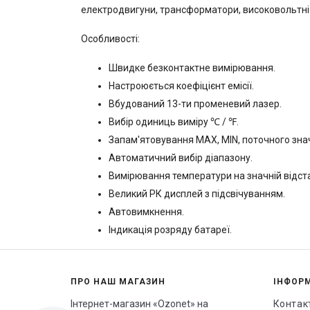
електродвигуни, трансформатори, високовольтні ш
Особливості:
Швидке безконтактне вимірювання.
Настроюється коефіцієнт емісії.
Вбудований 13-ти променевий лазер.
Вибір одиниць виміру ℃ / ℉.
Запам'ятовування MAX, MIN, поточного зна
Автоматичний вибір діапазону.
Вимірювання температури на значній відста
Великий РК дисплей з підсвічуванням.
Автовимкнення.
Індикація розряду батареї.
ПРО НАШ МАГАЗИН
ІНФОР
Інтернет-магазин «Ozonet» на
Контак