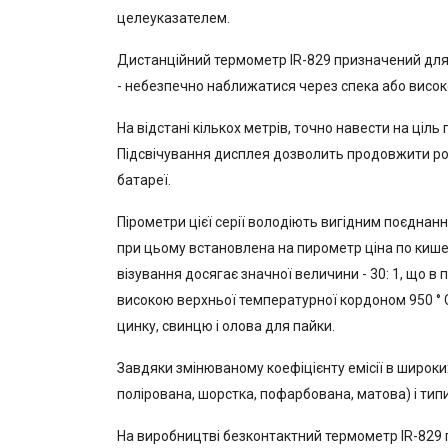
целеуказателем.
Дистанційний термометр IR-829 призначений для 
- небезпечно наближатися через спека або висок
На відстані кількох метрів, точно навести на ці
Підсвічування дисплея дозволить продовжити робо
батареї.
Пірометри цієї серії володіють вигідним поєднан
при цьому встановлена ​​на пирометр ціна по киш
візування досягає значної величини - 30: 1, що в
високою верхньої температурної кордоном 950 ° 
цинку, свинцю і олова для пайки.
Завдяки змінюваному коефіцієнту емісії в широки
полірована, шорстка, пофарбована, матова) і типи м
На виробництві безконтактний термометр IR-829