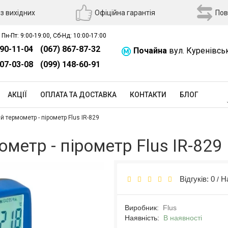
з вихідних
Офіційна гарантія
Пов
 Пн-Пт: 9:00-19:00, Сб-Нд: 10:00-17:00
390-11-04
(067) 867-87-32
Почайна
вул. Куренівсь
507-03-08
(099) 148-60-91
АКЦІЇ
ОПЛАТА ТА ДОСТАВКА
КОНТАКТИ
БЛОГ
 термометр - пірометр Flus IR-829
метр - пірометр Flus IR-829
Відгуків: 0
Н
/
Виробник:
Flus
Наявність:
В наявності