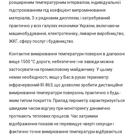
розширеним температурним інтервалом, індивідуальної
підстроюванням під коефіцієнт випромінювання
матеріалів, 3-х рядковим дисплеєм, і затребуваний
практично у всіх галузях економіки України, включаючи
машинобудування, електротехніку, ливарне виробництво,
ЖКГ, сферу послуг і будівництво.
Контактне вимірювання температури поверхні в діапазоні
вище 1500 °С дороге, небезпечне і не завжди можна
застосувати на промисловому майданчику. У цьому
немає необхідності, якщо у Вас в руках термометр
інфрачервоний IR-863, що дозволяє зробити дистанційне
вимірювання температури поверхонь практично з будь-
яким типом покриття. Прилад пирометр характеризується
швидким часом відгуку при моніторингу динамічно
протікають теплових процесів. Час затримки
відображення показів не перевищує чверті секунди і
фактично точне вимірювання температури відбувається