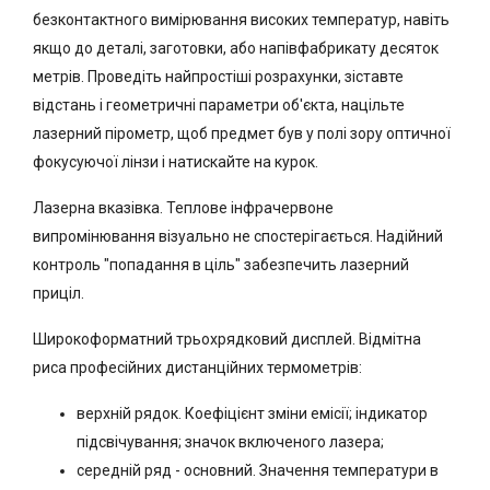
безконтактного вимірювання високих температур, навіть
якщо до деталі, заготовки, або напівфабрикату десяток
метрів. Проведіть найпростіші розрахунки, зіставте
відстань і геометричні параметри об'єкта, націльте
лазерний пірометр, щоб предмет був у полі зору оптичної
фокусуючої лінзи і натискайте на курок.
Лазерна вказівка. Теплове інфрачервоне
випромінювання візуально не спостерігається. Надійний
контроль "попадання в ціль" забезпечить лазерний
приціл.
Широкоформатний трьохрядковий дисплей. Відмітна
риса професійних дистанційних термометрів:
верхній рядок. Коефіцієнт зміни емісії; індикатор
підсвічування; значок включеного лазера;
середній ряд - основний. Значення температури в