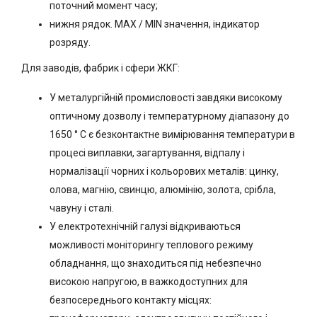
поточний момент часу;
нижня рядок. MAX / MIN значення, індикатор
розряду.
Для заводів, фабрик і сфери ЖКГ:
У металургійній промисловості завдяки високому
оптичному дозволу і температурному діапазону до
1650 ° С є безконтактне вимірювання температури в
процесі виплавки, загартування, відпалу і
нормалізації чорних і кольорових металів: цинку,
олова, магнію, свинцю, алюмінію, золота, срібла,
чавуну і сталі.
У електротехнічній галузі відкриваються
можливості моніторингу теплового режиму
обладнання, що знаходиться під небезпечно
високою напругою, в важкодоступних для
безпосереднього контакту місцях: