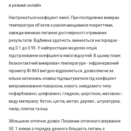
в режимі онлайн.
Настроюється коефіцієнт емісії. При послідовних вимірах
температури об'єктів з различающимися покриттями,
завжди виникає питання достовірності отриманих
результатів. Відбивна здатність змінюється на порядок -
від 0.1 до 0.95. У найпростіших моделях опція
підстроювання коефіцієнта емісії відсутній. В цьому плані
безконтактний вимірювач температури - інфрачервоний
пірометр IR-863 вигідно відрізняється, дозволяючи за
кілька натискань клавіш підлаштуватися під коефіцієнт
випромінювання поверхонь нового, невідомого типу:
пофарбованої, шліфованої, гладкою, шорсткою, матовою і
виду матеріалу: бетон, цегла, метал, дерево , штукатурка,
папір, плитка та інші.
Збільшене оптичне дозвіл. Показник оптичного візування
50: 1 знімає з порядку денного більшість питань з