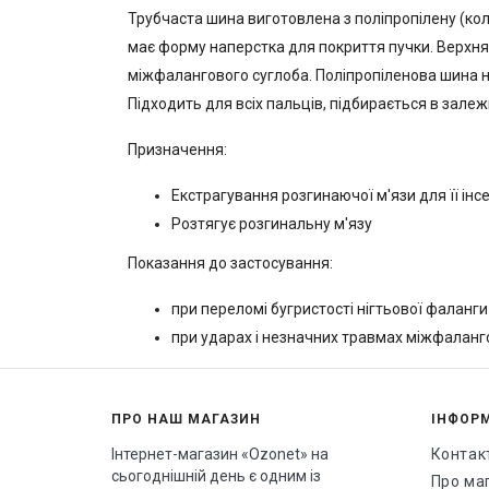
Трубчаста шина виготовлена ​​з поліпропілену (ко
має форму наперстка для покриття пучки. Верхня
міжфалангового суглоба. Поліпропіленова шина ні
Підходить для всіх пальців, підбирається в залеж
Призначення:
Екстрагування розгинаючої м'язи для її інс
Розтягує розгинальну м'язу
Показання до застосування:
при переломі бугристості нігтьової фаланги
при ударах і незначних травмах міжфаланг
ПРО НАШ МАГАЗИН
ІНФОР
Інтернет-магазин «Ozonet» на
Контак
сьогоднішній день є одним із
Про ма