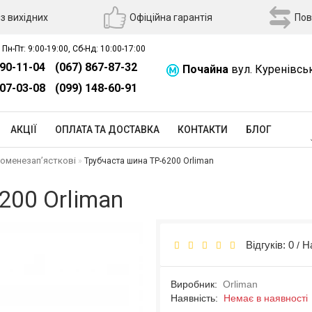
з вихідних
Офіційна гарантія
Пов
 Пн-Пт: 9:00-19:00, Сб-Нд: 10:00-17:00
390-11-04
(067) 867-87-32
Почайна
вул. Куренівсь
507-03-08
(099) 148-60-91
АКЦІЇ
ОПЛАТА ТА ДОСТАВКА
КОНТАКТИ
БЛОГ
роменезап’ясткові
Трубчаста шина TP-6200 Orliman
200 Orliman
Відгуків: 0
Н
/
Виробник:
Orliman
Наявність:
Немає в наявності