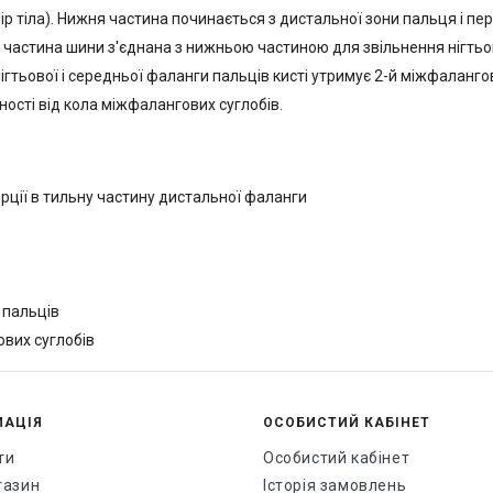
лір тіла). Нижня частина починається з дистальної зони пальця і ​​
 частина шини з'єднана з нижньою частиною для звільнення нігтьо
гтьової і середньої фаланги пальців кисті утримує 2-й міжфаланго
ності від кола міжфалангових суглобів.
ерції в тильну частину дистальної фаланги
 пальців
ових суглобів
МАЦІЯ
ОСОБИСТИЙ КАБІНЕТ
ти
Особистий кабінет
газин
Історія замовлень