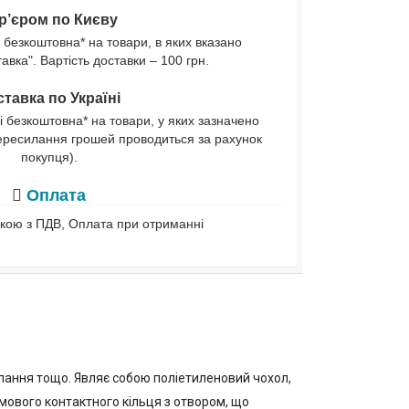
р’єром по Києву
 безкоштовна* на товари, в яких вказано
вка". Вартість доставки – 100 грн.
тавка по Україні
і безкоштовна* на товари, у яких зазначено
ересилання грошей проводиться за рахунок
покупця).
Оплата
івкою з ПДВ, Оплата при отриманні
упання тощо. Являє собою поліетиленовий чохол,
умового контактного кільця з отвором, що