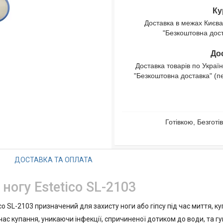
Ку
Доставка в межах Києва
"Безкоштовна доста
Дос
Доставка товарів по Україн
"Безкоштовна доставка" (п
Готівкою, Безгот
ДОСТАВКА ТА ОПЛАТА
ногу Estetico SL-2103
o SL-2103 призначений для захисту ноги або гіпсу під час миття, к
 час купання, уникаючи інфекції, спричиненої дотиком до води, та г