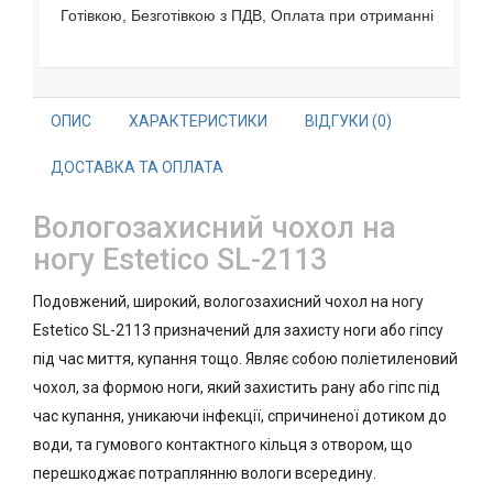
Готівкою, Безготівкою з ПДВ, Оплата при отриманні
ОПИС
ХАРАКТЕРИСТИКИ
ВІДГУКИ (0)
ДОСТАВКА ТА ОПЛАТА
Вологозахисний чохол на
ногу Estetico SL-2113
Подовжений, широкий, вологозахисний чохол на ногу
Estetico SL-2113 призначений для захисту ноги або гіпсу
під час миття, купання тощо. Являє собою поліетиленовий
чохол, за формою ноги, який захистить рану або гіпс під
час купання, уникаючи інфекції, спричиненої дотиком до
води, та гумового контактного кільця з отвором, що
перешкоджає потраплянню вологи всередину.