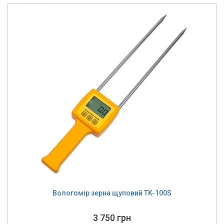
Вологомір зерна щуповий TK-100S
3 750 грн