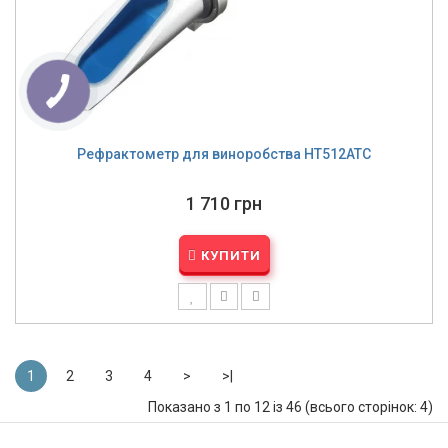
Рефрактометр для виноробства HT512ATC
1 710 грн
КУПИТИ
1
2
3
4
>
>|
Показано з 1 по 12 із 46 (всього сторінок: 4)