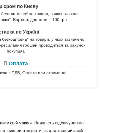
р’єром по Києву
 безкоштовна* на товари, в яких вказано
вка". Вартість доставки – 100 грн.
тавка по Україні
і безкоштовна* на товари, у яких зазначено
ересилання грошей проводиться за рахунок
покупця).
Оплата
івкою з ПДВ, Оплата при отриманні
ти свій макіяж. Наявність підсвічування і
ості використовувати, як додатковий засіб