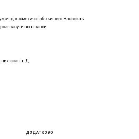
мочці, косметичці або кишені. Наявність
розглянути всі нюанси.
их книг і т. Д.
ДОДАТКОВО