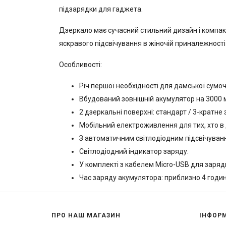
підзарядки для гаджета.
Дзеркало має сучасний стильний дизайн і компак
яскравого підсвічування в жіночій приналежност
Особливості:
Річ першої необхідності для дамської сумоч
Вбудований зовнішній акумулятор на 3000 мА
2 дзеркальні поверхні: стандарт / 3-кратне
Мобільний електроживлення для тих, хто в 
З автоматичним світлодіодним підсвічуванн
Світлодіодний індикатор заряду.
У комплекті з кабелем Micro-USB для заряд
Час заряду акумулятора: приблизно 4 годин
ПРО НАШ МАГАЗИН
ІНФОР