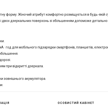
тну форму. Жіночий атрибут комфортно розміщується в будь-якій су
і і двох дзеркальних поверхонь зі збільшенням допоможе детально 
ки.
 · год для мобільного підзарядки смартфонів, планшетів, електронн
 збільшення.
дорозі.
ям при відкритті дзеркала.
ки зовнішнього акумулятора.
и.
МАЦІЯ
ОСОБИСТИЙ КАБІНЕТ