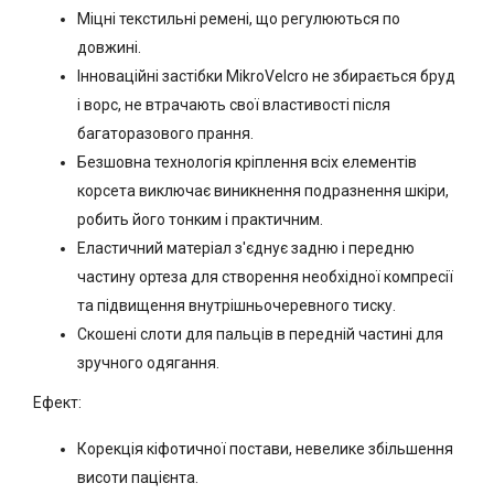
Міцні текстильні ремені, що регулюються по
довжині.
Інноваційні застібки MikroVelcro не збирається бруд
і ворс, не втрачають свої властивості після
багаторазового прання.
Безшовна технологія кріплення всіх елементів
корсета виключає виникнення подразнення шкіри,
робить його тонким і практичним.
Еластичний матеріал з'єднує задню і передню
частину ортеза для створення необхідної компресії
та підвищення внутрішньочеревного тиску.
Скошені слоти для пальців в передній частині для
зручного одягання.
Ефект:
Корекція кіфотичної постави, невелике збільшення
висоти пацієнта.