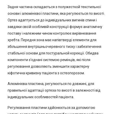
Задня частина складається з полужесткой текстильної
основи і алюмінієвої пластини, яка регулюється по висоті.
Ортез адаптується до індивідуальних вигинів спини і
завдяки своїй особливій конструкції формує анатомічну
поставу і належним чином контролює вирівнювання
хребта. Передня зона має напівтверді елементи для
збільшення внутрішньочеревного тиску і забезпечення
стабільної основи для постуральной корекції. Обидва
компоненти з'єднані системою ремінців, які після
регулювання дозволяють зменшити характерну
кіфотична кривизну пацієнта з остеопорозом.
Алюмінієва пластина, регулюється по довжині, для
правильної адаптації ортеза по висоті в залежності від
індивідуальних особливостей пацієнта.
Регулювання пластини здійснюється за допомогою