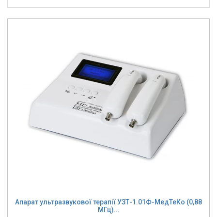
Апарат ультразвукової терапії УЗТ-1.01Ф-МедТеКо (0,88
МГц)...