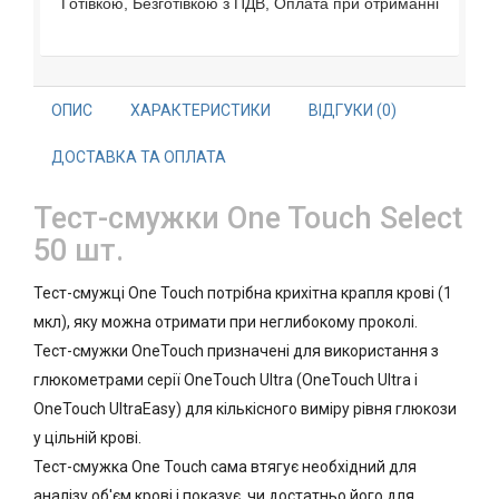
Готівкою, Безготівкою з ПДВ, Оплата при отриманні
ОПИС
ХАРАКТЕРИСТИКИ
ВІДГУКИ (0)
ДОСТАВКА ТА ОПЛАТА
Тест-смужки One Touch Select
50 шт.
Тест-смужці One Touch потрібна крихітна крапля крові (1
мкл), яку можна отримати при неглибокому проколі.
Тест-смужки OneTouch призначені для використання з
глюкометрами серії OneTouch Ultra (OneTouch Ultra і
OneTouch UltraEasy) для кількісного виміру рівня глюкози
у цільній крові.
Тест-смужка One Touch сама втягує необхідний для
аналізу об'єм крові і показує, чи достатньо його для