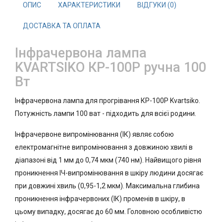
ОПИС
ХАРАКТЕРИСТИКИ
ВІДГУКИ (0)
ДОСТАВКА ТА ОПЛАТА
Інфрачервона лампа
KVARTSIKO КР-100Р ручна 100
Вт
Інфрачервона лампа для прогрівання КР-100Р Kvartsiko.
Потужність лампи 100 ват - підходить для всієї родини.
Інфрачервоне випромінювання (ІК) являє собою
електромагнітне випромінювання з довжиною хвилі в
діапазоні від 1 мм до 0,74 мкм (740 нм). Найвищого рівня
проникнення ІЧ-випромінювання в шкіру людини досягає
при довжині хвиль (0,95-1,2 мкм). Максимальна глибина
проникнення інфрачервоних (ІК) променів в шкіру, в
цьому випадку, досягає до 60 мм. Головною особливістю