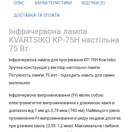
ОПИС
ХАРАКТЕРИСТИКИ
ВІДГУКИ (0)
ДОСТАВКА ТА ОПЛАТА
Інфрачервона лампа
KVARTSIKO КР-75Н настільна
75 Вт
Інфрачервона лампа для прогрівання КР-75Н Kvartsiko.
Зручна конструкція у вигляді настільної лампи.
Потужність лампи 75 ват - підходить навіть для самих
маленьких.
Інфрачервоне випромінювання (ІЧ) являє собою
електромагнітне випромінювання з довжиною хвилі в
діапазоні від 1 мм до 0,74 мкм (740 нм). Найвищого рівня
проникнення ІЧ-випромінювання в шкіру людини досягає
при довжині хвиль (0,95-1,2 мкм). Максимальна глибина